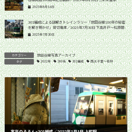
2025年8月16日
301編成による謎解きトレインラリー「世田谷線100年の秘密
を解き明かせ」貸切電車／2025年7月30日 下高井戸〜松原間
2025年7月30日
世田谷線写真アーカイブ
カテゴリー
2022年
300系
301編成
西太子堂〜若林
タグ
寅年のるるん×301編成／2022年1月1日 上町駅