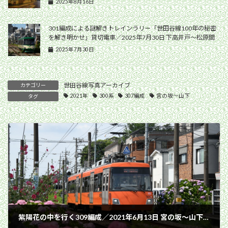
2025年8月16日
301編成による謎解きトレインラリー「世田谷線100年の秘密
を解き明かせ」貸切電車／2025年7月30日 下高井戸〜松原間
2025年7月30日
世田谷線写真アーカイブ
カテゴリー
2021年
300系
307編成
宮の坂〜山下
タグ
紫陽花の中を行く309編成／2021年6月13日 宮の坂〜山下間