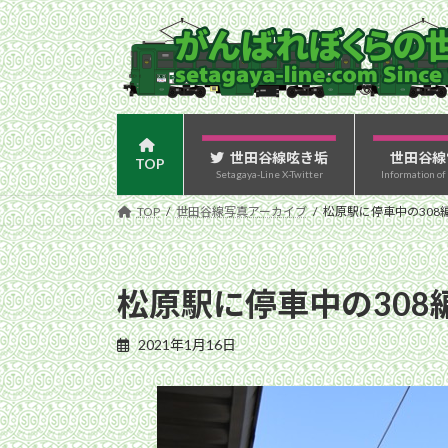
コ
ナ
ン
ビ
テ
ゲ
ン
ー
ツ
シ
へ
ョ
ス
ン
世田谷線呟き垢
世田谷線
TOP
Setagaya-Line X-Twitter
Information of
キ
に
ッ
移
TOP
世田谷線写真アーカイブ
松原駅に停車中の308編
プ
動
松原駅に停車中の308
2021年1月16日