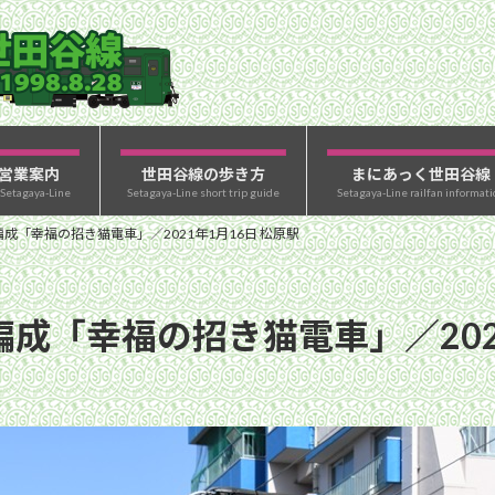
営業案内
世田谷線の歩き方
まにあっく世田谷線
 Setagaya-Line
Setagaya-Line short trip guide
Setagaya-Line railfan informati
成「幸福の招き猫電車」／2021年1月16日 松原駅
編成「幸福の招き猫電車」／202