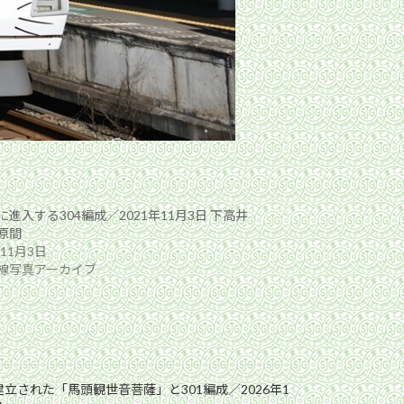
進入する304編成／2021年11月3日 下高井
原間
年11月3日
線写真アーカイブ
立された「馬頭観世音菩薩」と301編成／2026年1