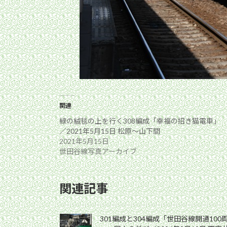
関連
緑の絨毯の上を行く308編成「幸福の招き猫電車」
／2021年5月15日 松原〜山下間
2021年5月15日
世田谷線写真アーカイブ
関連記事
301編成と304編成「世田谷線開通10