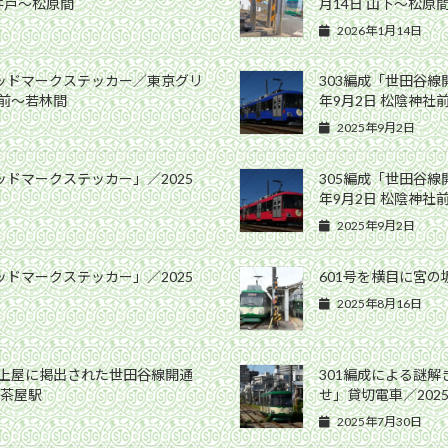
高井戸〜松原間
月14日 山下〜松原
2026年1月14日
ヘッドマークステッカー／東京グリ
303編成「世田谷線
社前〜若林間
年9月2日 松陰神社
2025年9月2日
ッドマークステッカー」／2025
305編成「世田谷線
年9月2日 松陰神社
2025年9月2日
ッドマークステッカー」／2025
601号を横目に宮の坂
2025年8月16日
ム上屋に掲出された世田谷線開通
301編成による謎
軒茶屋駅
せ」貸切電車／202
2025年7月30日