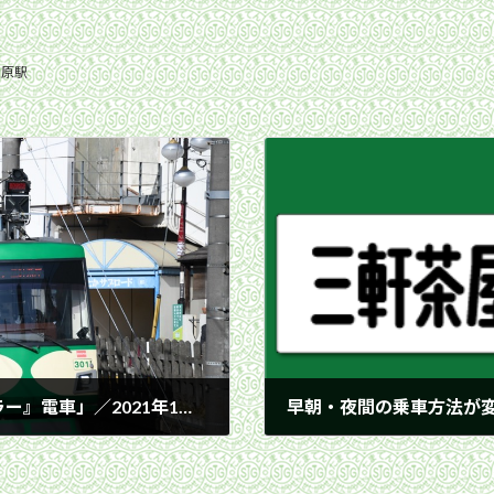
松原駅
下高井戸駅を発車した301編成「『玉電カラー』電車」／2021年1月16日 下高井戸〜松原間
早朝・夜間の乗車方法が
2021年1月18日