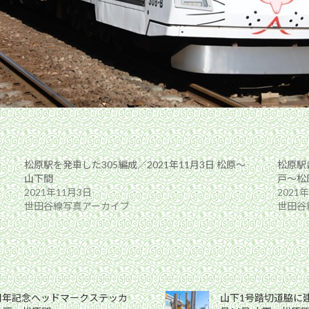
松原駅を発車した305編成／2021年11月3日 松原〜
松原駅に
山下間
戸〜松
2021年11月3日
2021
世田谷線写真アーカイブ
世田谷
0周年記念ヘッドマークステッカ
山下1号踏切道脇に建