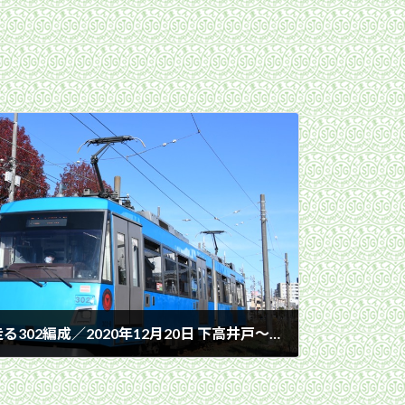
紅葉の赤松公園を背景に走る302編成／2020年12月20日 下高井戸〜松原間