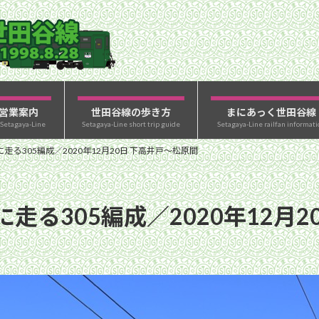
営業案内
世田谷線の歩き方
まにあっく世田谷線
 Setagaya-Line
Setagaya-Line short trip guide
Setagaya-Line railfan informati
る305編成／2020年12月20日 下高井戸〜松原間
走る305編成／2020年12月2