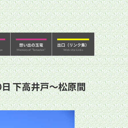
想い出の玉電
出口（リンク集）
on
Memory of “Tamaden”
Web site Links
0日 下高井戸〜松原間