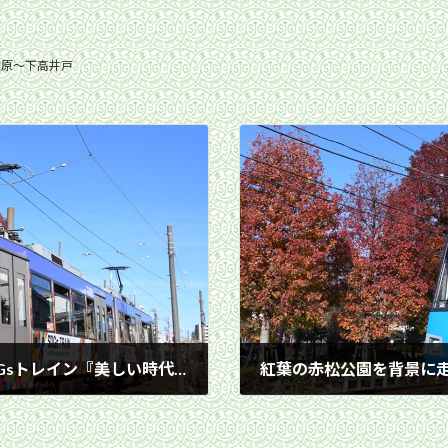
松原〜下高井戸
紅葉の赤松公園を背景に走る307編成「SDGsトレイン『美しい時代へ号』」／2020年12月20日 下高井戸〜松原間
2020年12月20日