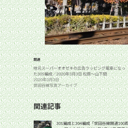
関連
地元スーパーオオゼキの広告ラッピング電車になっ
た305編成／2020年3月3日 松原〜山下間
2020年3月3日
世田谷線写真アーカイブ
関連記事
301編成と304編成「世田谷線開通10