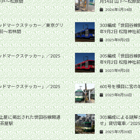
高井戸〜松原間
月14日 山下〜松原
2026年1月14日
ヘッドマークステッカー／東京グリ
303編成「世田谷線
社前〜若林間
年9月2日 松陰神社
2025年9月2日
ッドマークステッカー」／2025
305編成「世田谷線
年9月2日 松陰神社
2025年9月2日
ッドマークステッカー」／2025
601号を横目に宮の坂
2025年8月16日
ム上屋に掲出された世田谷線開通
301編成による謎
軒茶屋駅
せ」貸切電車／202
2025年7月30日