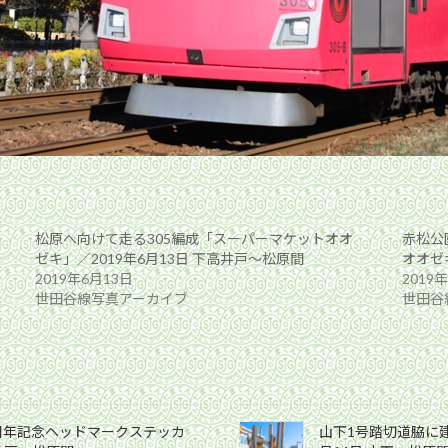
松原へ向けて走る305編成「スーパーマケットオオ
赤松公
ゼキ」／2019年6月13日 下高井戸〜松原間
オオゼ
2019年6月13日
2019
世田谷線写真アーカイブ
世田谷
0周年記念ヘッドマークステッカ
山下1号踏切道脇に建