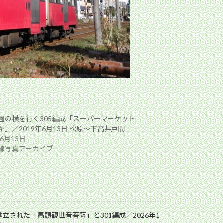
園の横を行く305編成「スーパーマーケット
キ」／2019年6月13日 松原〜下高井戸間
年6月13日
線写真アーカイブ
立された「馬頭観世音菩薩」と301編成／2026年1