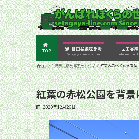
コ
ナ
ン
ビ
テ
ゲ
ン
ー
ツ
シ
へ
ョ
ス
ン
世田谷線呟き垢
世田谷線
TOP
Setagaya-Line X-Twitter
Information of
キ
に
ッ
移
TOP
世田谷線写真アーカイブ
紅葉の赤松公園を背景に走
プ
動
紅葉の赤松公園を背景に
2020年12月20日