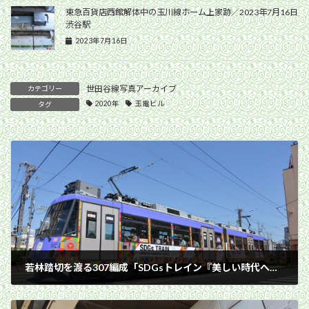
東急百貨店西館解体中の玉川線ホーム上家跡／2023年7月16日
渋谷駅
2023年7月16日
世田谷線写真アーカイブ
カテゴリー
2020年
玉電ビル
タグ
若林踏切を渡る307編成「SDGsトレイン『美しい時代へ号』」／2020年9月9日 西太子堂〜若林間
2020年9月9日