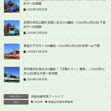
井戸〜松原間
2020年12月20日
紅葉の赤松公園を背景に走る310編成／2020年12月20日 下高
井戸〜松原間
2020年12月20日
青空の下を行く309編成／2020年11月10日 松原〜山下間
2020年11月10日
若林踏切を渡る301編成「『玉電カラー』電車」／2020年11
月10日 西太子堂〜若林間
2020年11月10日
世田谷線写真アーカイブ
カテゴリー
2020年
身延山別院前停留場
タグ