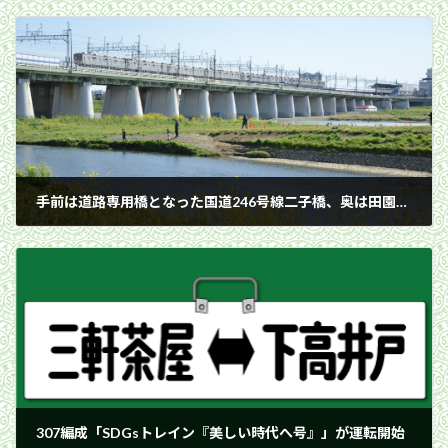
手前は道路専用橋となった国道246号線二子橋、奥は田園都市線二子橋梁／2020年4月14日 二子新地〜二子玉川間
2020年4月14日
307編成「SDGsトレイン『美しい時代へ号』」が運転開始