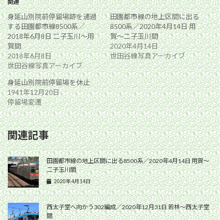
関連
身延山別院前停留場跡を通過
田園都市線の地上区間に出る
する田園都市線8500系／
8500系／2020年4月14日 用
2018年6月8日 二子玉川〜用
賀〜二子玉川間
賀間
2020年4月14日
2018年6月8日
世田谷線写真アーカイブ
世田谷線写真アーカイブ
身延山別院前停留場を休止
1941年12月20日
停留場変遷
関連記事
田園都市線の地上区間に出る8500系／2020年4月14日 用賀〜
二子玉川間
2020年4月14日
西太子堂へ向かう302編成／2020年12月31日 若林〜西太子堂
間