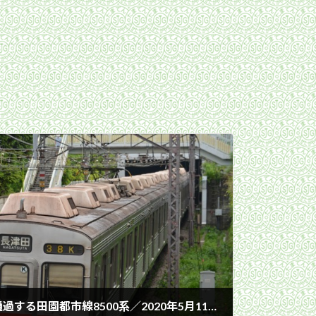
身延山別院前停留場跡を通過する田園都市線8500系／2020年5月11日 用賀〜二子玉川間