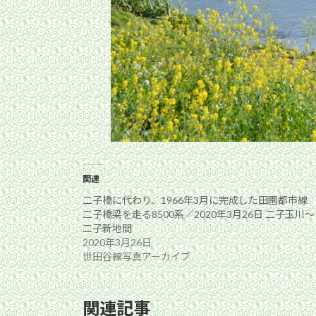
関連
二子橋に代わり、1966年3月に完成した田園都市線
二子橋梁を走る8500系／2020年3月26日 二子玉川〜
二子新地間
2020年3月26日
世田谷線写真アーカイブ
関連記事