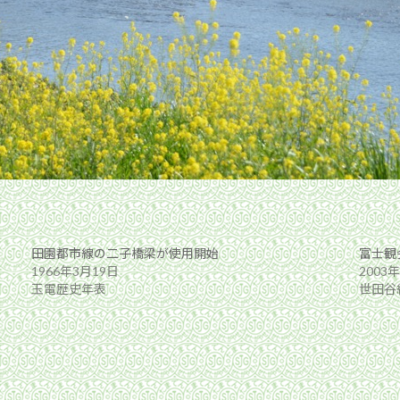
田園都市線の二子橋梁が使用開始
富士観
1966年3月19日
2003
玉電歴史年表
世田谷