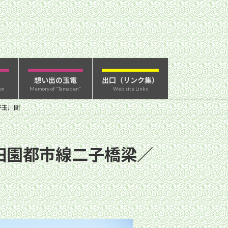
想い出の玉電
出口（リンク集）
on
Memory of “Tamaden”
Web site Links
子玉川間
田園都市線二子橋梁／