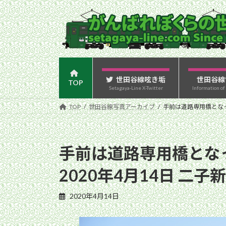
コ
ナ
ン
ビ
テ
ゲ
ン
ー
ツ
シ
へ
ョ
ス
ン
世田谷線呟き垢
世田谷線
TOP
Setagaya-Line X-Twitter
Information of
キ
に
ッ
移
TOP
世田谷線写真アーカイブ
手前は道路専用橋となっ
プ
動
手前は道路専用橋とな
2020年4月14日 二
2020年4月14日