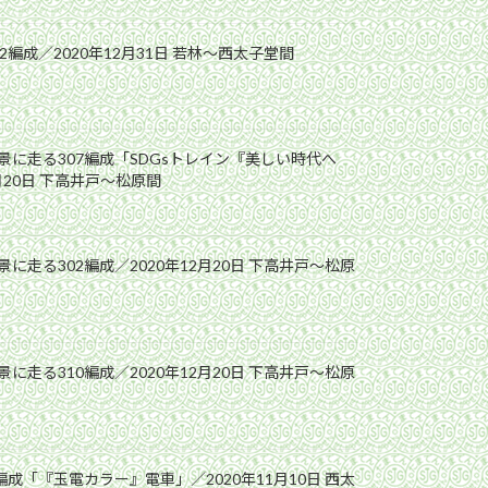
2編成／2020年12月31日 若林〜西太子堂間
景に走る307編成「SDGsトレイン『美しい時代へ
月20日 下高井戸〜松原間
に走る302編成／2020年12月20日 下高井戸〜松原
に走る310編成／2020年12月20日 下高井戸〜松原
編成「『玉電カラー』電車」／2020年11月10日 西太