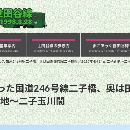
営業案内
世田谷線の歩き方
まにあっく世田谷線
 Setagaya-Line
Setagaya-Line short trip guide
Setagaya-Line railfan informati
た国道246号線二子橋、奥は田園都市線二子橋梁／2020年4月14日 二子新地〜二
った国道246号線二子橋、奥は
子新地〜二子玉川間