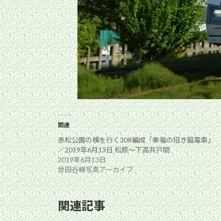
関連
赤松公園の横を行く308編成「幸福の招き猫電車」
／2019年6月13日 松原〜下高井戸間
2019年6月13日
世田谷線写真アーカイブ
関連記事