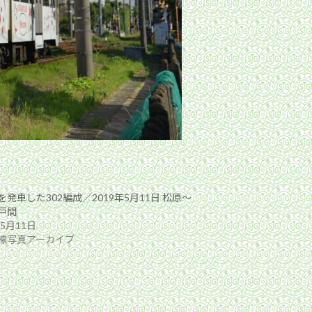
発車した302編成／2019年5月11日 松原〜
戸間
年5月11日
線写真アーカイブ