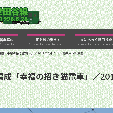
営業案内
世田谷線の歩き方
まにあっく世田谷線
 Setagaya-Line
Setagaya-Line short trip guide
Setagaya-Line railfan informati
編成「幸福の招き猫電車」／2019年6月13日 下高井戸〜松原間
編成「幸福の招き猫電車」／201