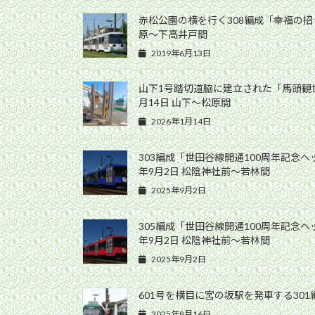
赤松公園の横を行く308編成「幸福の招き
原〜下高井戸間
2019年6月13日
山下1号踏切道脇に建立された「馬頭観世音
月14日 山下〜松原間
2026年1月14日
303編成「世田谷線開通100周年記念ヘ
年9月2日 松陰神社前〜若林間
2025年9月2日
305編成「世田谷線開通100周年記念ヘ
年9月2日 松陰神社前〜若林間
2025年9月2日
601号を横目に宮の坂駅を発車する301編
2025年8月16日