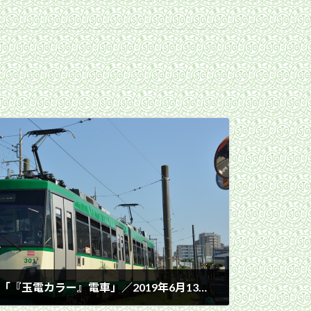
松原へ向けて走る301編成「『玉電カラー』電車」／2019年6月13日 下高井戸〜松原間