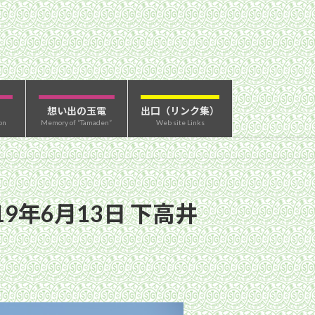
想い出の玉電
出口（リンク集）
on
Memory of “Tamaden”
Web site Links
9年6月13日 下高井