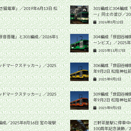
猫電車」／2019年6月13日 松
301編成と304編
ー」同士の並び／20
2026年3月12日
菩薩」と301編成／2026年1
304編成「世田谷
ーンビズ」／2025
2025年11月17日
ッドマークステッカー」／2025
306編成「世田谷線
年9月2日 松陰神社
2025年9月2日
ッドマークステッカー」／2025
309編成「世田谷線
年9月2日 松陰神社
2025年9月2日
成／2025年8月16日 宮の坂駅
三軒茶屋駅に停車中
100周年記念装飾／2