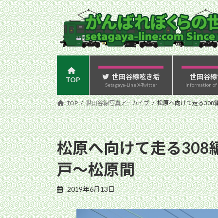
コ
ナ
ン
ビ
テ
ゲ
ン
ー
ツ
シ
へ
ョ
ス
ン
世田谷線呟き垢
世田谷線
TOP
Setagaya-Line X-Twitter
Information of
キ
に
ッ
移
TOP
世田谷線写真アーカイブ
松原へ向けて走る308
プ
動
松原へ向けて走る308
戸〜松原間
2019年6月13日