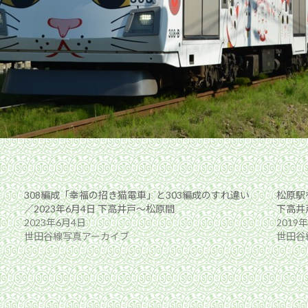
308編成「幸福の招き猫電車」と303編成のすれ違い
松原駅を
／2023年6月4日 下高井戸〜松原間
下高井
2023年6月4日
2019
世田谷線写真アーカイブ
世田谷