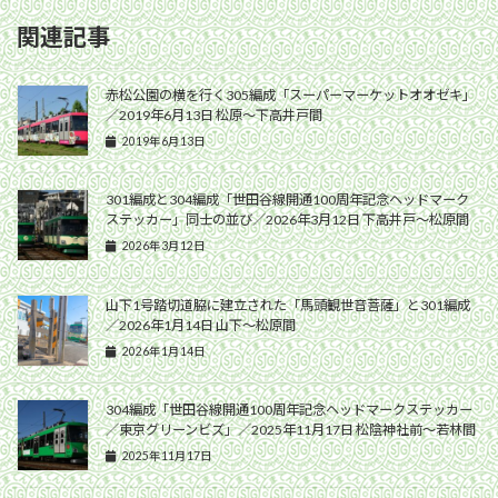
関連記事
赤松公園の横を行く305編成「スーパーマーケットオオゼキ」
／2019年6月13日 松原〜下高井戸間
2019年6月13日
301編成と304編成「世田谷線開通100周年記念ヘッドマーク
ステッカー」同士の並び／2026年3月12日 下高井戸〜松原間
2026年3月12日
山下1号踏切道脇に建立された「馬頭観世音菩薩」と301編成
／2026年1月14日 山下〜松原間
2026年1月14日
304編成「世田谷線開通100周年記念ヘッドマークステッカー
／東京グリーンビズ」／2025年11月17日 松陰神社前〜若林間
2025年11月17日