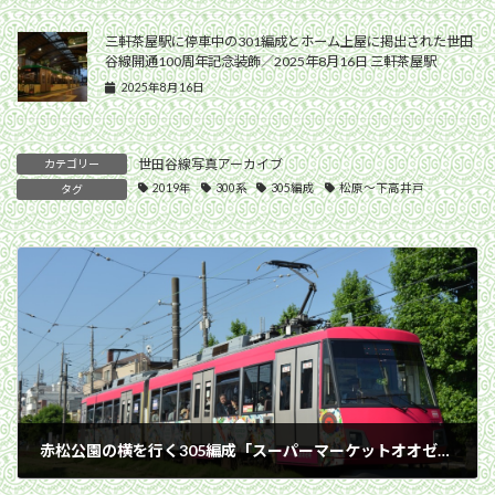
三軒茶屋駅に停車中の301編成とホーム上屋に掲出された世田
谷線開通100周年記念装飾／2025年8月16日 三軒茶屋駅
2025年8月16日
世田谷線写真アーカイブ
カテゴリー
2019年
300系
305編成
松原〜下高井戸
タグ
赤松公園の横を行く305編成「スーパーマーケットオオゼキ」／2019年6月13日 松原〜下高井戸間
2019年6月13日