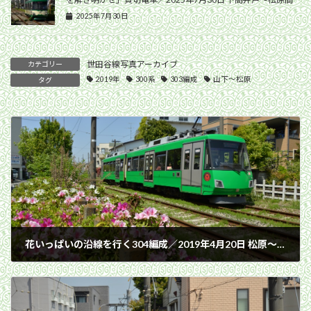
2025年7月30日
世田谷線写真アーカイブ
カテゴリー
2019年
300系
303編成
山下〜松原
タグ
花いっぱいの沿線を行く304編成／2019年4月20日 松原〜山下間
2019年4月20日