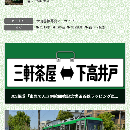
2025年7月30日
世田谷線写真アーカイブ
カテゴリー
2019年
300系
302編成
山下〜松原
タグ
303編成「東急でんき供給開始記念世田谷線ラッピング車両」が終了
2019年4月6日