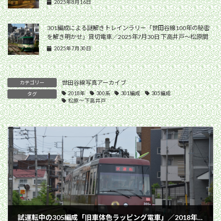
2025年8月16日
301編成による謎解きトレインラリー「世田谷線100年の秘密
を解き明かせ」貸切電車／2025年7月30日 下高井戸〜松原間
2025年7月30日
世田谷線写真アーカイブ
カテゴリー
2018年
300系
301編成
305編成
タグ
松原〜下高井戸
試運転中の305編成「旧車体色ラッピング電車」／2018年4月24日 松原〜山下間