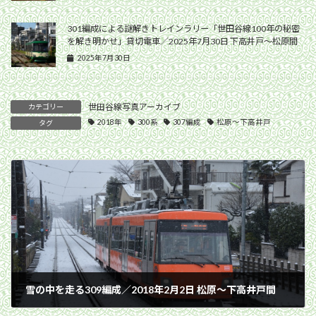
301編成による謎解きトレインラリー「世田谷線100年の秘密
を解き明かせ」貸切電車／2025年7月30日 下高井戸〜松原間
2025年7月30日
世田谷線写真アーカイブ
カテゴリー
2018年
300系
307編成
松原〜下高井戸
タグ
雪の中を走る309編成／2018年2月2日 松原〜下高井戸間
2018年2月2日