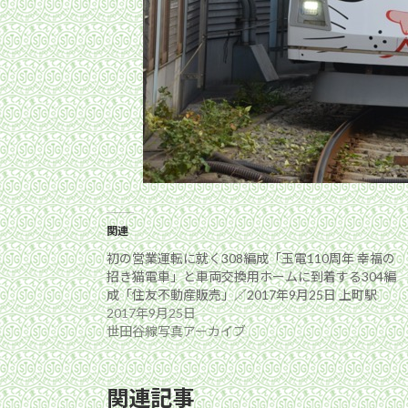
関連
初の営業運転に就く308編成「玉電110周年 幸福の
招き猫電車」と車両交換用ホームに到着する304編
成「住友不動産販売」／2017年9月25日 上町駅
2017年9月25日
世田谷線写真アーカイブ
関連記事