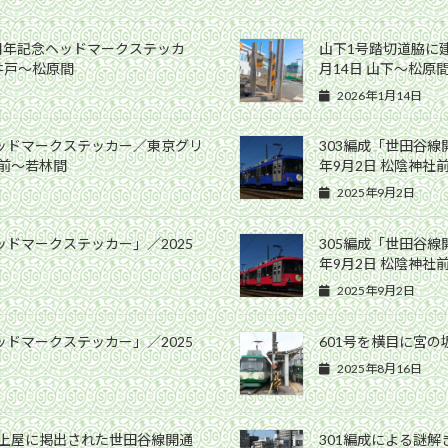
0周年記念ヘッドマークステッカ
山下1号踏切道脇に建
高井戸〜松原間
月14日 山下〜松原
2026年1月14日
ヘッドマークステッカー／東京グリ
303編成「世田谷線
社前〜若林間
年9月2日 松陰神社
2025年9月2日
ッドマークステッカー」／2025
305編成「世田谷線
年9月2日 松陰神社
2025年9月2日
ッドマークステッカー」／2025
601号を横目に宮の坂
2025年8月16日
ム上屋に掲出された世田谷線開通
301編成による謎