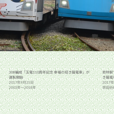
308編成「玉電110周年記念 幸福の招き猫電車」が
若林駅
運転開始
き猫電車
2017年9月25日
2017
2003年〜2018年
世田谷