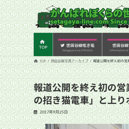
コ
ナ
ン
ビ
テ
ゲ
ン
ー
ツ
シ
へ
ョ
ス
ン
世田谷線呟き垢
世田谷線
TOP
Setagaya-Line X-Twitter
Information of
キ
に
ッ
移
TOP
世田谷線写真アーカイブ
報道公開を終え初の営業
プ
動
報道公開を終え初の営業
の招き猫電車」と上りホ
2017年9月25日