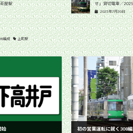
軒茶屋駅
せ」貸切電車／202
2025年7月30日
08編成
上町駅
開始