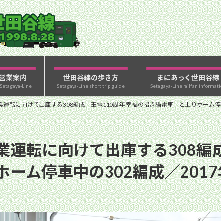
営業案内
世田谷線の歩き方
まにあっく世田谷線
 Setagaya-Line
Setagaya-Line short trip guide
Setagaya-Line railfan informati
運転に向けて出庫する308編成「玉電110周年 幸福の招き猫電車」と上りホーム停車中
運転に向けて出庫する308編成
ーム停車中の302編成／2017年