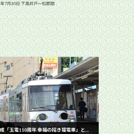
5年7月30日 下高井戸〜松原間
初の営業運転に就く308編成「玉電110周年 幸福の招き猫電車」と車両交換用ホームに到着する304編成「住友不動産販売」／2017年9月25日 上町駅