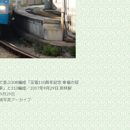
で並ぶ308編成「玉電110周年記念 幸福の招
」と310編成／2017年9月29日 若林駅
年9月29日
線写真アーカイブ