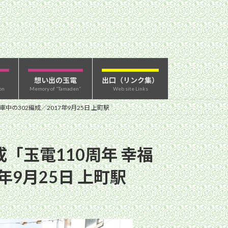
想い出の玉電
出口（リンク集）
on
Memory of “Tamaden”
Web site Links
の302編成／2017年9月25日 上町駅
「玉電110周年 幸福
9月25日 上町駅