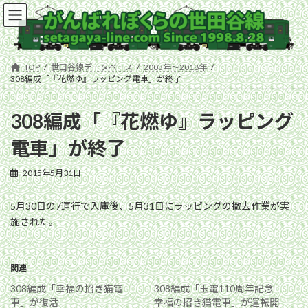
コ
ナ
ン
ビ
テ
ゲ
ン
ー
ツ
シ
TOP
世田谷線データベース
2003年〜2018年
へ
ョ
308編成「『花燃ゆ』ラッピング電車」が終了
ス
ン
キ
に
308編成「『花燃ゆ』ラッピング
ッ
移
プ
動
電車」が終了
2015年5月31日
5月30日の7運行で入庫後、5月31日にラッピングの撤去作業が実
施された。
関連
308編成「幸福の招き猫電
308編成「玉電110周年記念
車」が復活
幸福の招き猫電車」が運転開