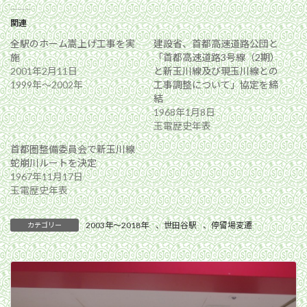
関連
全駅のホーム嵩上げ工事を実
建設省、首都高速道路公団と
施
「首都高速道路3号線（2期）
2001年2月11日
と新玉川線及び現玉川線との
1999年〜2002年
工事調整について」協定を締
結
1968年1月8日
玉電歴史年表
首都圏整備委員会で新玉川線
蛇崩川ルートを決定
1967年11月17日
玉電歴史年表
2003年〜2018年
、
世田谷駅
、
停留場変遷
カテゴリー