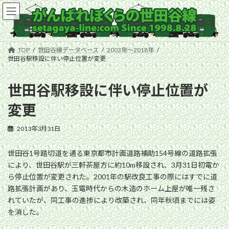
コ
ナ
ン
ビ
テ
ゲ
ン
ー
ツ
シ
TOP
世田谷線データベース
2003年〜2018年
へ
ョ
世田谷駅移設に伴い停止位置が変更
ス
ン
キ
に
世田谷駅移設に伴い停止位置が
ッ
移
プ
動
変更
2013年3月31日
世田谷1号踏切道を通る東京都市計画道路補助154号線の道路拡張
により、世田谷駅が三軒茶屋方に約10m移設され、3月31日初電か
ら停止位置が変更された。2001年の駅改良工事の際にはすでに道
路拡張計画があり、玉電時代からの木造のホーム上屋が唯一残さ
れていたが、同工事の進捗により改築され、同年秋頃までには姿
を消した。