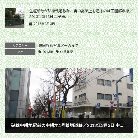
生垣部分が砧線軌道敷跡、奥の高架上を通るのは田園都市線／
2013年3月3日 二子玉川
2013年3月3日
世田谷線写真アーカイブ
カテゴリー
2013年
中耕地駅
タグ
砧線中耕地駅前の中耕地1号踏切道跡／2013年3月3日 中耕地駅跡
2013年3月3日