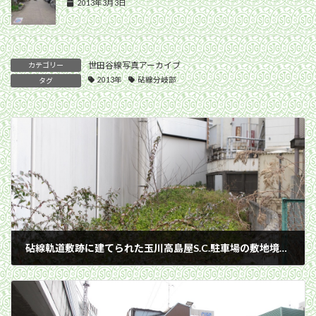
2013年3月3日
世田谷線写真アーカイブ
カテゴリー
2013年
砧線分岐部
タグ
砧線軌道敷跡に建てられた玉川高島屋S.C.駐車場の敷地境界には鉄道柵が再設置／2013年3月3日 二子玉川
2013年3月3日