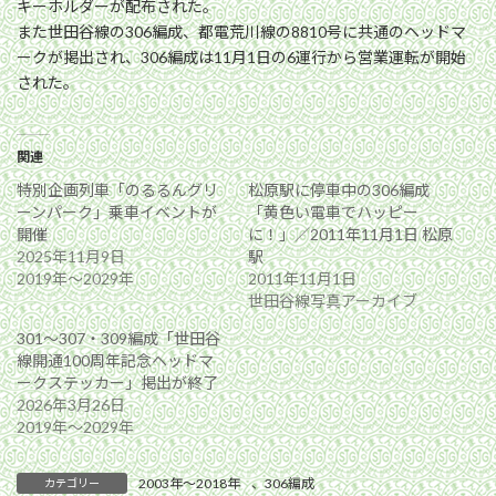
キーホルダーが配布された。
また世田谷線の306編成、都電荒川線の8810号に共通のヘッドマ
ークが掲出され、306編成は11月1日の6運行から営業運転が開始
された。
関連
特別企画列車「のるるんグリ
松原駅に停車中の306編成
ーンパーク」乗車イベントが
「黄色い電車でハッピー
開催
に！」／2011年11月1日 松原
2025年11月9日
駅
2019年〜2029年
2011年11月1日
世田谷線写真アーカイブ
301〜307・309編成「世田谷
線開通100周年記念ヘッドマ
ークステッカー」掲出が終了
2026年3月26日
2019年〜2029年
2003年〜2018年
、
306編成
カテゴリー