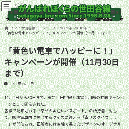
コ
ナ
ン
ビ
テ
ゲ
ン
ー
ツ
シ
TOP
世田谷線データベース
2003年〜2018年
へ
ョ
「黄色い電車でハッピーに！」キャンペーンが開催（11月30日まで）
ス
ン
キ
に
「黄色い電車でハッピーに！」
ッ
移
プ
動
キャンペーンが開催（11月30日
まで）
2011年11月1日
11月1日から30日まで、東急世田谷線と都電荒川線の共同キャンペ
ーンとして開催された。
各線で配布される「幸せの黄色いパスポート」の所持者に対し
て、駅や電車内に掲出するクイズに答える「幸せのクイズラリ
ー」が開催され、正解者には各線で違ったデザインのオリジナル