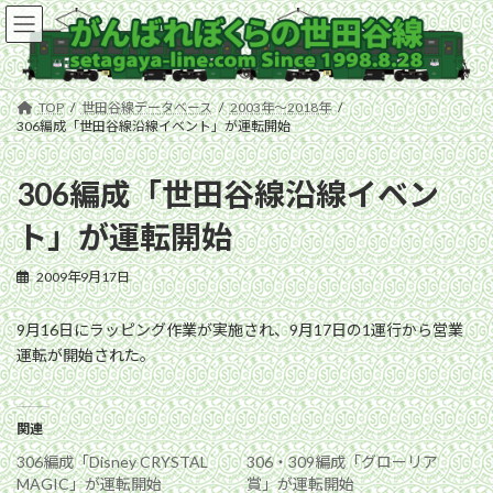
コ
ナ
ン
ビ
テ
ゲ
ン
ー
ツ
シ
TOP
世田谷線データベース
2003年〜2018年
へ
ョ
306編成「世田谷線沿線イベント」が運転開始
ス
ン
キ
に
306編成「世田谷線沿線イベン
ッ
移
プ
動
ト」が運転開始
2009年9月17日
9月16日にラッピング作業が実施され、9月17日の1運行から営業
運転が開始された。
関連
306編成「Disney CRYSTAL
306・309編成「グローリア
MAGIC」が運転開始
賞」が運転開始