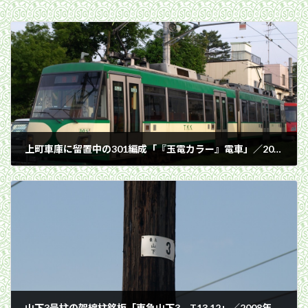
上町車庫に留置中の301編成「『玉電カラー』電車」／2008年5月22日 上町車庫
2008年5月22日
山下3号柱の架線柱銘板「東急山下3 T13.12」／2008年6月6日 山下〜松原間