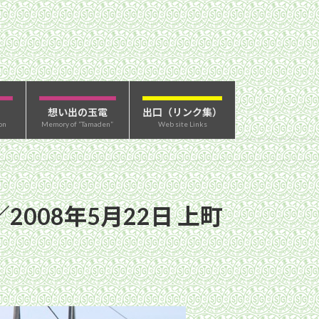
想い出の玉電
出口（リンク集）
on
Memory of “Tamaden”
Web site Links
008年5月22日 上町