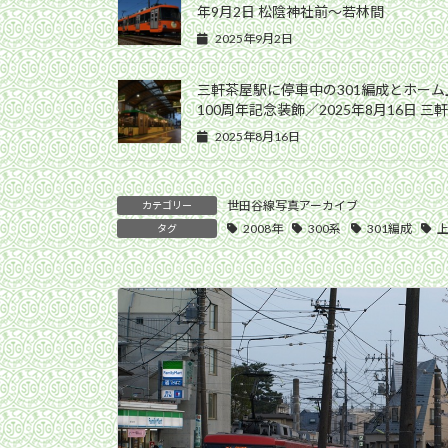
年9月2日 松陰神社前〜若林間
2025年9月2日
三軒茶屋駅に停車中の301編成とホー
100周年記念装飾／2025年8月16日 三
2025年8月16日
世田谷線写真アーカイブ
カテゴリー
2008年
300系
301編成
タグ