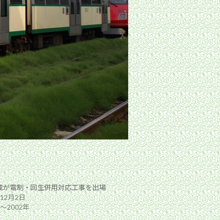
編成が電制・回生併用対応工事を出場
年12月2日
年〜2002年