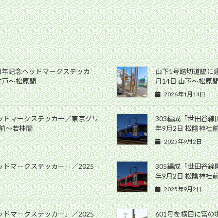
0周年記念ヘッドマークステッカ
山下1号踏切道脇に建
高井戸〜松原間
月14日 山下〜松原
2026年1月14日
ヘッドマークステッカー／東京グリ
303編成「世田谷線
社前〜若林間
年9月2日 松陰神社
2025年9月2日
ッドマークステッカー」／2025
305編成「世田谷線
年9月2日 松陰神社
2025年9月2日
ッドマークステッカー」／2025
601号を横目に宮の坂