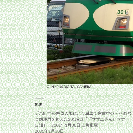
OLYMPUS DIGITAL CAMERA
関連
デハ82号の解体入場により単車で留置中のデハ81号
と朝運用を終えた301編成「『サザエさん』マナー
告知」／2001年1月30日 上町車庫
2001年1月30日