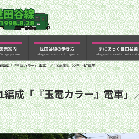
営業案内
世田谷線の歩き方
まにあっく世田谷線
 Setagaya-Line
Setagaya-Line short trip guide
Setagaya-Line railfan informati
1編成「『玉電カラー』電車」／2008年5月22日 上町車庫
1編成「『玉電カラー』電車」／2