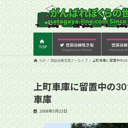
コ
ナ
ン
ビ
テ
ゲ
ン
ー
ツ
シ
へ
ョ
ス
ン
世田谷線呟き垢
世田谷線
TOP
Setagaya-Line X-Twitter
Information of
キ
に
ッ
移
TOP
世田谷線写真アーカイブ
上町車庫に留置中の30
プ
動
上町車庫に留置中の30
車庫
2008年5月22日