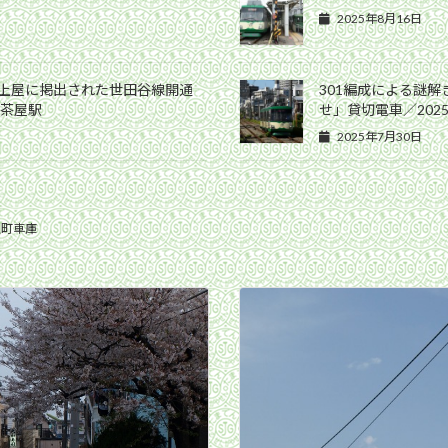
2025年8月16日
ム上屋に掲出された世田谷線開通
301編成による謎
軒茶屋駅
せ」貸切電車／202
2025年7月30日
上町車庫