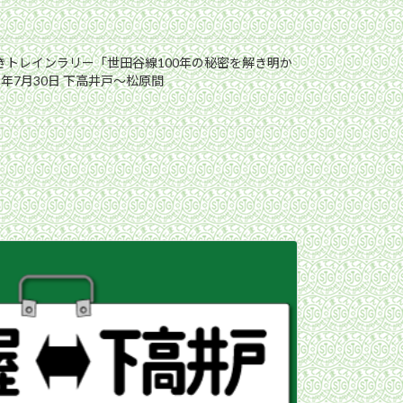
解きトレインラリー「世田谷線100年の秘密を解き明か
5年7月30日 下高井戸〜松原間