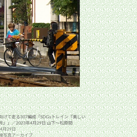
向けて走る307編成「SDGsトレイン『美しい
号』」／2023年4月29日 山下〜松原間
年4月29日
線写真アーカイブ