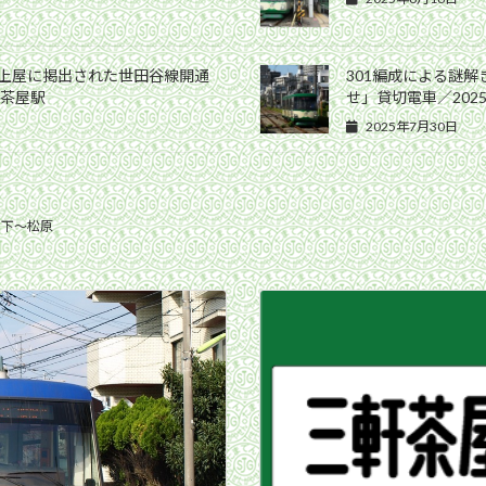
ム上屋に掲出された世田谷線開通
301編成による謎
軒茶屋駅
せ」貸切電車／202
2025年7月30日
山下〜松原