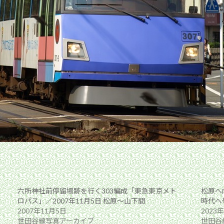
六所神社前停留場跡を行く303編成「東急東京メト
松原へ
ロパス」／2007年11月5日 松原〜山下間
時代へ
2007年11月5日
2023
世田谷線写真アーカイブ
世田谷