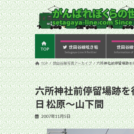
コ
ナ
ン
ビ
テ
ゲ
ン
ー
ツ
シ
へ
ョ
ス
ン
世田谷線呟き垢
世田谷線
TOP
Setagaya-Line X-Twitter
Information of
キ
に
ッ
移
TOP
世田谷線写真アーカイブ
六所神社前停留場跡を行
プ
動
六所神社前停留場跡を行
日 松原〜山下間
2007年11月5日