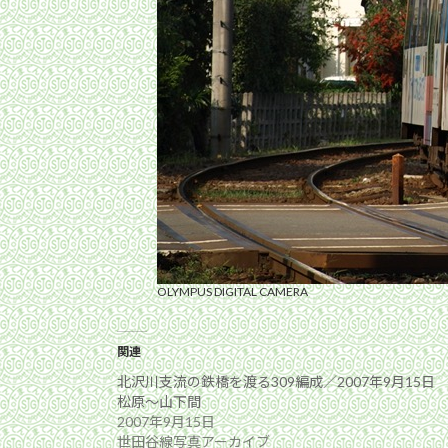
OLYMPUS DIGITAL CAMERA
関連
北沢川支流の鉄橋を渡る309編成／2007年9月15日
松原〜山下間
2007年9月15日
世田谷線写真アーカイブ