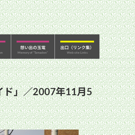
想い出の玉電
出口（リンク集）
on
Memory of “Tamaden”
Web site Links
」／2007年11月5