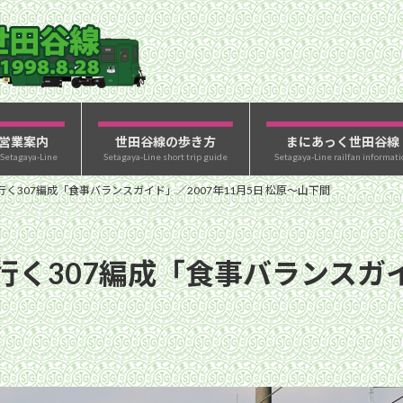
営業案内
世田谷線の歩き方
まにあっく世田谷線
 Setagaya-Line
Setagaya-Line short trip guide
Setagaya-Line railfan informati
く307編成「食事バランスガイド」／2007年11月5日 松原〜山下間
く307編成「食事バランスガイド