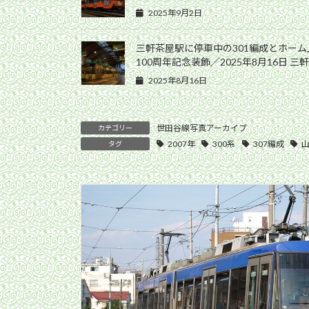
2025年9月2日
三軒茶屋駅に停車中の301編成とホー
100周年記念装飾／2025年8月16日 三
2025年8月16日
世田谷線写真アーカイブ
カテゴリー
2007年
300系
307編成
タグ