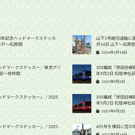
0周年記念ヘッドマークステッカ
山下1号踏切道脇に建
高井戸〜松原間
月14日 山下〜松原
2026年1月14日
ヘッドマークステッカー／東京グリ
303編成「世田谷線
社前〜若林間
年9月2日 松陰神社
2025年9月2日
ッドマークステッカー」／2025
305編成「世田谷線
年9月2日 松陰神社
2025年9月2日
ッドマークステッカー」／2025
601号を横目に宮の坂
2025年8月16日