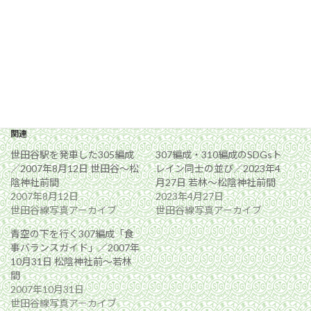
OLYMPUS DIGITAL CAMERA
関連
世田谷駅を発車した305編成
307編成・310編成のSDGsト
／2007年8月12日 世田谷〜松
レイン同士の並び／2023年4
陰神社前間
月27日 若林〜松陰神社前間
2007年8月12日
2023年4月27日
世田谷線写真アーカイブ
世田谷線写真アーカイブ
青空の下を行く307編成「食
事バランスガイド」／2007年
10月31日 松陰神社前〜若林
間
2007年10月31日
世田谷線写真アーカイブ