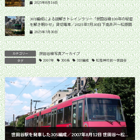
2025年8月16日
301編成による謎解きトレインラリー「世田谷線100年の秘密
を解き明かせ」貸切電車／2025年7月30日 下高井戸〜松原間
2025年7月30日
世田谷線写真アーカイブ
カテゴリー
2007年
300系
310編成
松陰神社前〜世田谷
タグ
世田谷駅を発車した305編成／2007年8月12日 世田谷〜松陰神社前間