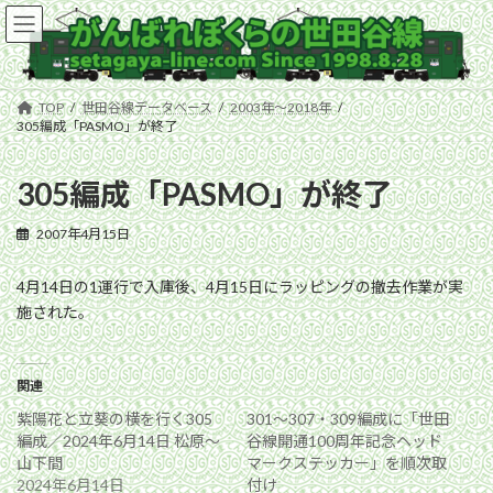
コ
ナ
ン
ビ
テ
ゲ
ン
ー
ツ
シ
TOP
世田谷線データベース
2003年〜2018年
へ
ョ
305編成「PASMO」が終了
ス
ン
キ
に
305編成「PASMO」が終了
ッ
移
プ
動
2007年4月15日
4月14日の1運行で入庫後、4月15日にラッピングの撤去作業が実
施された。
関連
紫陽花と立葵の横を行く305
301〜307・309編成に「世田
編成／2024年6月14日 松原〜
谷線開通100周年記念ヘッド
山下間
マークステッカー」を順次取
2024年6月14日
付け