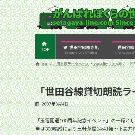
コ
ナ
ン
ビ
テ
ゲ
ン
ー
ツ
シ
へ
ョ
ス
ン
世田谷線呟き垢
世田谷線
TOP
Setagaya-Line X-Twitter
Information of
キ
に
ッ
移
TOP
世田谷線データベース
2003年〜2018年
「世
プ
動
「世田谷線貸切朗読ラ
2007年3月4日
「玉電開通100周年記念イベント」の一環と
車は308編成により三軒茶屋14:41発〜下高