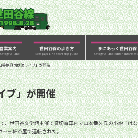
営業案内
世田谷線の歩き方
まにあっく世田谷線
 Setagaya-Line
Setagaya-Line short trip guide
Setagaya-Line railfan informati
田谷線貸切朗読ライブ」が開催
イブ」が開催
して、世田谷文学館主催で貸切電車内で山本幸久氏の小説「は
井戸〜三軒茶屋で運転された。