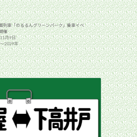
画列車「のるるんグリーンパーク」乗車イベ
開催
年11月9日
年〜2029年