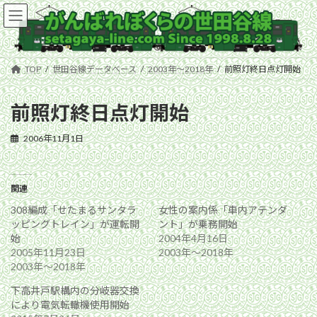
コ
ナ
ン
ビ
テ
ゲ
ン
ー
ツ
シ
TOP
世田谷線データベース
2003年〜2018年
前照灯終日点灯開始
へ
ョ
ス
ン
キ
に
前照灯終日点灯開始
ッ
移
プ
動
2006年11月1日
関連
308編成「せたまるサンタラ
女性の案内係「車内アテンダ
ッピングトレイン」が運転開
ント」が乗務開始
始
2004年4月16日
2005年11月23日
2003年〜2018年
2003年〜2018年
下高井戸駅構内の分岐器交換
により電気転轍機使用開始