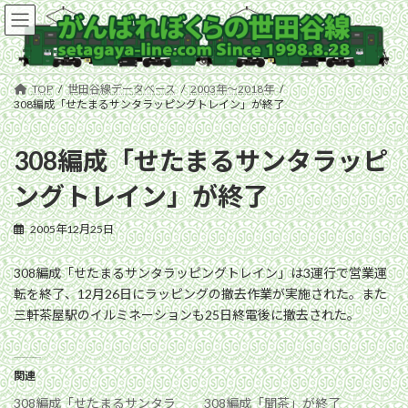
コ
ナ
ン
ビ
テ
ゲ
ン
ー
ツ
シ
TOP
世田谷線データベース
2003年〜2018年
へ
ョ
308編成「せたまるサンタラッピングトレイン」が終了
ス
ン
キ
に
308編成「せたまるサンタラッピ
ッ
移
プ
動
ングトレイン」が終了
2005年12月25日
308編成「せたまるサンタラッピングトレイン」は3運行で営業運
転を終了、12月26日にラッピングの撤去作業が実施された。また
三軒茶屋駅のイルミネーションも25日終電後に撤去された。
関連
308編成「せたまるサンタラ
308編成「聞茶」が終了