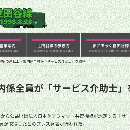
営業案内
世田谷線の歩き方
まにあっく世田谷線
 Setagaya-Line
Setagaya-Line short trip guide
Setagaya-Line railfan informati
谷線の運転士・案内係全員が「サービス介助士」を取得
内係全員が「サービス介助士」
4月から公益財団法人日本ケアフィット共育機構が認定する「サ
名全員が取得したとのプレス発表が行われた。