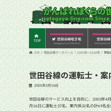
コ
ナ
ン
ビ
テ
ゲ
ン
ー
ツ
シ
へ
ョ
ス
ン
世田谷線呟き垢
世田谷線
TOP
Setagaya-Line X-Twitter
Information of
キ
に
ッ
移
TOP
世田谷線データベース
2003年〜2018年
世田
プ
動
世田谷線の運転士・案
2005年3月16日
世田谷線のサービス向上を目的に、2003年
月16日に運転士37名、案内係32名の計69