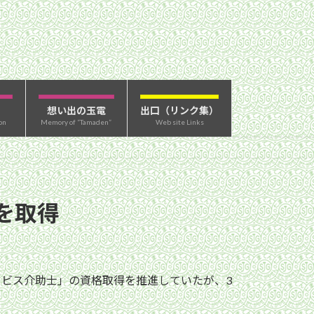
想い出の玉電
出口（リンク集）
on
Memory of “Tamaden”
Web site Links
を取得
ービス介助士」の資格取得を推進していたが、3