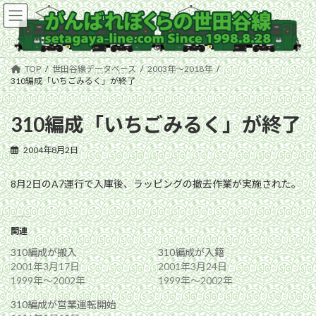
コ
ナ
ン
ビ
テ
ゲ
ン
ー
ツ
シ
TOP
世田谷線データベース
2003年〜2018年
へ
ョ
310編成「いちごみるく」が終了
ス
ン
キ
に
310編成「いちごみるく」が終了
ッ
移
プ
動
2004年8月2日
8月2日のA7運行で入庫後、ラッピングの撤去作業が実施された。
関連
310編成が搬入
310編成が入籍
2001年3月17日
2001年3月24日
1999年〜2002年
1999年〜2002年
310編成が営業運転開始