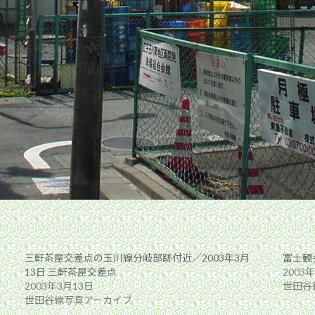
三軒茶屋交差点の玉川線分岐部跡付近／2003年3月
富士観
13日 三軒茶屋交差点
2003
2003年3月13日
世田谷
世田谷線写真アーカイブ