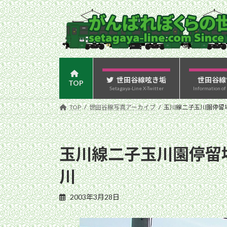
コ
ナ
ン
ビ
テ
ゲ
ン
ー
ツ
シ
へ
ョ
ス
ン
世田谷線呟き垢
世田谷線
TOP
Setagaya-Line X-Twitter
Information of
キ
に
ッ
移
TOP
世田谷線写真アーカイブ
玉川線二子玉川園停留場
プ
動
玉川線二子玉川園停留場
川
2003年3月28日