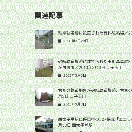
関連記事
砧線軌道跡に設置された有料駐輪場／200
2003年3月28日
砧線軌道敷跡に建てられた玉川高島屋S.
が再設置／2013年3月3日 二子玉川
2013年3月3日
右側の鉄道柵裏が砧線軌道敷跡、右側の高
月3日 二子玉川
2013年3月3日
西太子堂駅に停車中の307編成「エコライ
月30日 西太子堂駅