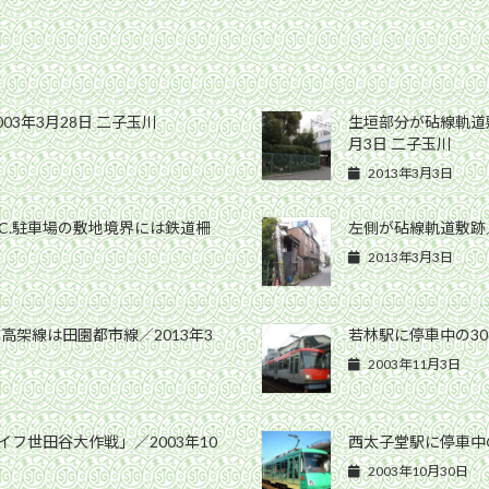
3年3月28日 二子玉川
生垣部分が砧線軌道
月3日 二子玉川
2013年3月3日
C.駐車場の敷地境界には鉄道柵
左側が砧線軌道敷跡／
2013年3月3日
架線は田園都市線／2013年3
若林駅に停車中の308
2003年11月3日
フ世田谷大作戦」／2003年10
西太子堂駅に停車中の
2003年10月30日