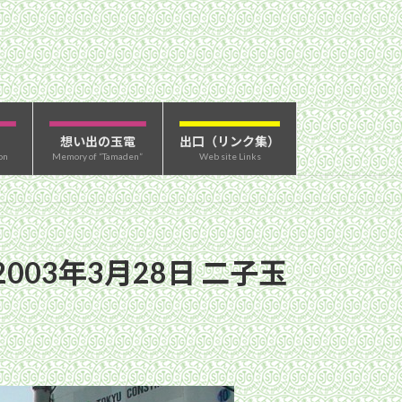
想い出の玉電
出口（リンク集）
on
Memory of “Tamaden”
Web site Links
03年3月28日 二子玉