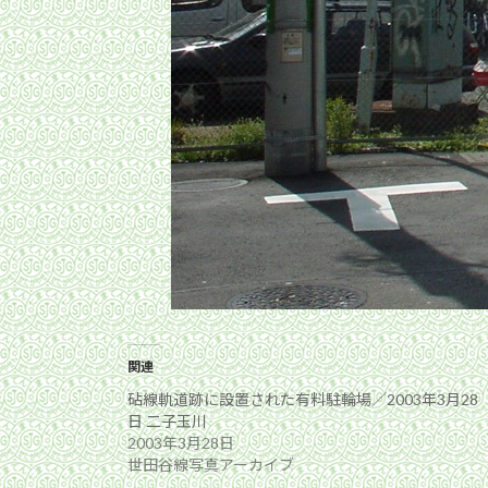
関連
砧線軌道跡に設置された有料駐輪場／2003年3月28
日 二子玉川
2003年3月28日
世田谷線写真アーカイブ