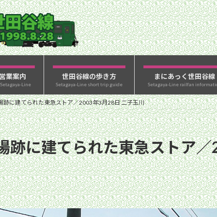
営業案内
世田谷線の歩き方
まにあっく世田谷線
 Setagaya-Line
Setagaya-Line short trip guide
Setagaya-Line railfan informati
跡に建てられた東急ストア／2003年3月28日 二子玉川
跡に建てられた東急ストア／20