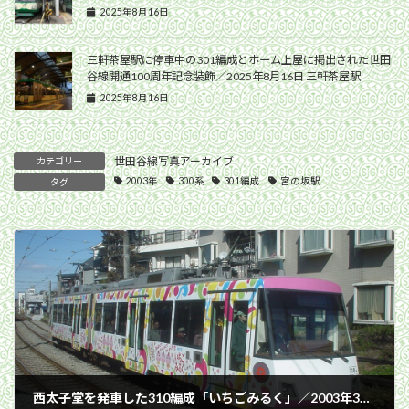
2025年8月16日
三軒茶屋駅に停車中の301編成とホーム上屋に掲出された世田
谷線開通100周年記念装飾／2025年8月16日 三軒茶屋駅
2025年8月16日
世田谷線写真アーカイブ
カテゴリー
2003年
300系
301編成
宮の坂駅
タグ
西太子堂を発車した310編成「いちごみるく」／2003年3月9日 西太子堂〜三軒茶屋間