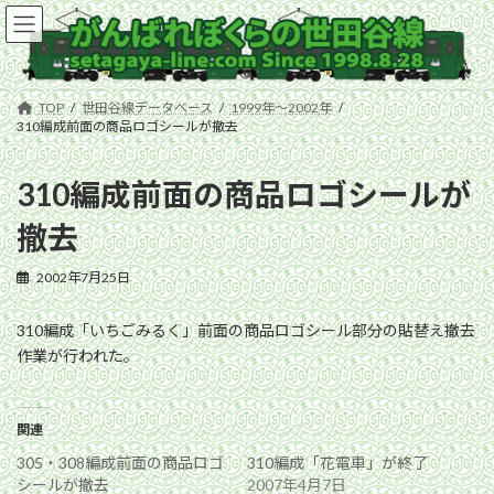
コ
ナ
ン
ビ
テ
ゲ
ン
ー
ツ
シ
TOP
世田谷線データベース
1999年〜2002年
へ
ョ
310編成前面の商品ロゴシールが撤去
ス
ン
キ
に
310編成前面の商品ロゴシールが
ッ
移
プ
動
撤去
2002年7月25日
310編成「いちごみるく」前面の商品ロゴシール部分の貼替え撤去
作業が行われた。
関連
305・308編成前面の商品ロゴ
310編成「花電車」が終了
シールが撤去
2007年4月7日