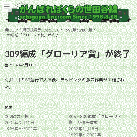
コ
ナ
ン
ビ
テ
ゲ
ン
ー
ツ
シ
TOP
世田谷線データベース
1999年〜2002年
へ
ョ
309編成「グローリア賞」が終了
ス
ン
キ
に
309編成「グローリア賞」が終了
ッ
移
プ
動
2002年6月11日
6月11日のA9運行で入庫後、ラッピングの撤去作業が実施され
た。
関連
309編成が搬入
306・309編成「グローリア
2001年3月10日
賞」が運転開始
1999年〜2002年
2002年1月18日
1999年〜2002年