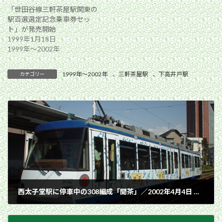
「世田谷線三軒茶屋駅関東の
駅百選選定記念乗車券セッ
ト」が発売開始
1999年1月18日
1999年〜2002年
1999年〜2002年
、
三軒茶屋駅
、
下高井戸駅
カテゴリー
西太子堂駅に停車中の308編成「聞茶」／2002年4月4日 西太子堂駅
2002年4月4日