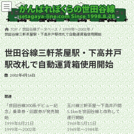
コ
ナ
ン
ビ
テ
ゲ
ン
ー
ツ
シ
TOP
世田谷線データベース
1999年〜2002年
へ
ョ
世田谷線三軒茶屋駅・下高井戸駅改札で自動運賃箱使用開始
ス
ン
キ
に
世田谷線三軒茶屋駅・下高井戸
ッ
移
プ
動
駅改札で自動運賃箱使用開始
2002年4月16日
関連
「世田谷線300系デビュー記
玉川線三軒茶屋〜下高井戸間
念」乗車券・回数券が発売開
5.1kmを世田谷線と改称して
始
運行開始
1999年8月21日
1969年5月11日
1999年〜2002年
1969年〜1984年