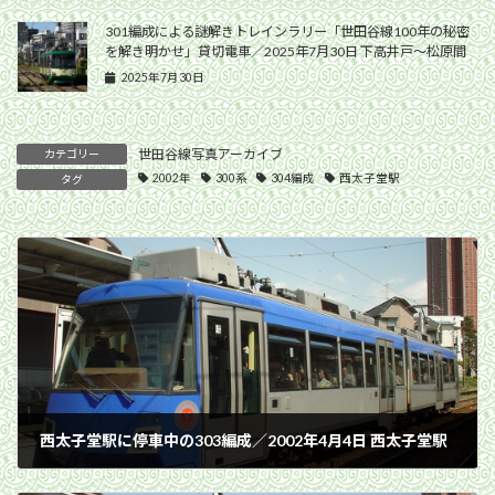
301編成による謎解きトレインラリー「世田谷線100年の秘密
を解き明かせ」貸切電車／2025年7月30日 下高井戸〜松原間
2025年7月30日
世田谷線写真アーカイブ
カテゴリー
2002年
300系
304編成
西太子堂駅
タグ
西太子堂駅に停車中の303編成／2002年4月4日 西太子堂駅
2002年4月4日