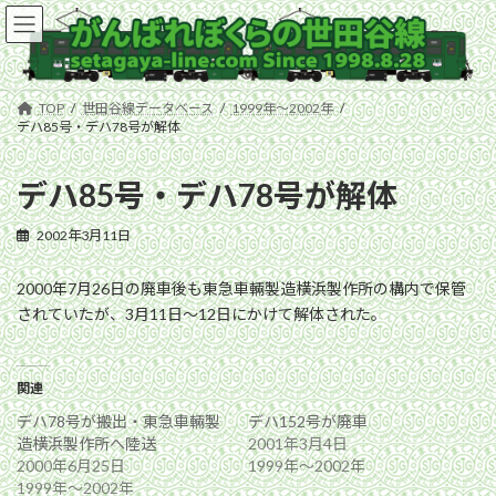
コ
ナ
ン
ビ
テ
ゲ
ン
ー
ツ
シ
TOP
世田谷線データベース
1999年〜2002年
へ
ョ
デハ85号・デハ78号が解体
ス
ン
キ
に
デハ85号・デハ78号が解体
ッ
移
プ
動
2002年3月11日
2000年7月26日の廃車後も東急車輛製造横浜製作所の構内で保管
されていたが、3月11日〜12日にかけて解体された。
関連
デハ78号が搬出・東急車輛製
デハ152号が廃車
造横浜製作所へ陸送
2001年3月4日
2000年6月25日
1999年〜2002年
1999年〜2002年