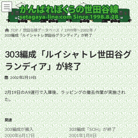
コ
ナ
ン
ビ
テ
ゲ
ン
ー
ツ
シ
TOP
世田谷線データベース
1999年〜2002年
へ
ョ
303編成「ルイシャトレ世田谷グランディア」が終了
ス
ン
キ
に
303編成「ルイシャトレ世田谷グ
ッ
移
プ
動
ランディア」が終了
2002年2月19日
2月19日のA9運行で入庫後、ラッピングの撤去作業が実施され
た。
関連
303編成が搬入
303編成「SOH」が終了
2000年6月17日
2001年1月8日