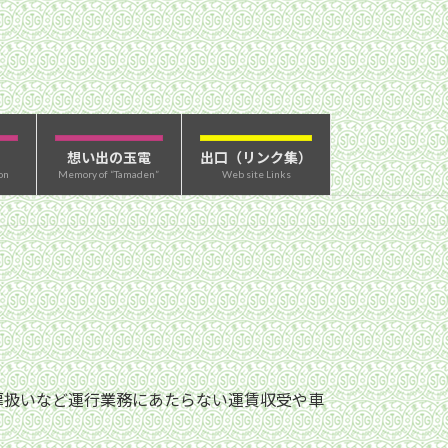
想い出の玉電
出口（リンク集）
on
Memory of “Tamaden”
Web site Links
扉扱いなど運行業務にあたらない運賃収受や車