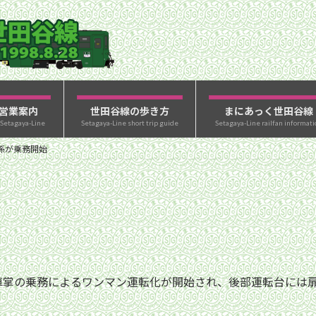
営業案内
世田谷線の歩き方
まにあっく世田谷線
 Setagaya-Line
Setagaya-Line short trip guide
Setagaya-Line railfan informati
係が乗務開始
車掌の乗務によるワンマン運転化が開始され、後部運転台には