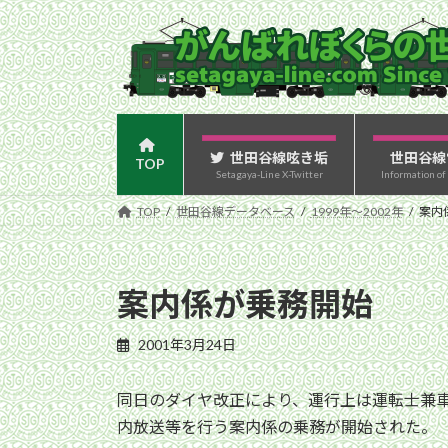
コ
ナ
ン
ビ
テ
ゲ
ン
ー
ツ
シ
へ
ョ
ス
ン
世田谷線呟き垢
世田谷線
TOP
Setagaya-Line X-Twitter
Information of
キ
に
ッ
移
TOP
世田谷線データベース
1999年〜2002年
案内
プ
動
案内係が乗務開始
2001年3月24日
同日のダイヤ改正により、運行上は運転士兼
内放送等を行う案内係の乗務が開始された。