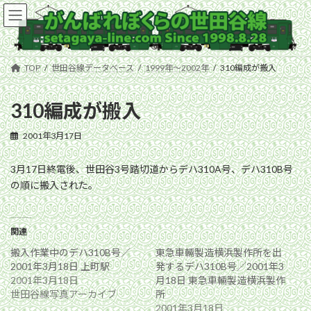
コ
ナ
ン
ビ
テ
ゲ
ン
ー
ツ
シ
TOP
世田谷線データベース
1999年〜2002年
310編成が搬入
へ
ョ
ス
ン
キ
に
310編成が搬入
ッ
移
プ
動
2001年3月17日
3月17日終電後、世田谷3号踏切道からデハ310A号、デハ310B号
の順に搬入された。
関連
搬入作業中のデハ310B号／
東急車輛製造横浜製作所を出
2001年3月18日 上町駅
発するデハ310B号／2001年3
2001年3月18日
月18日 東急車輛製造横浜製作
世田谷線写真アーカイブ
所
2001年3月18日