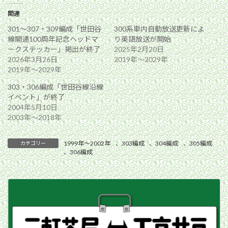
関連
301〜307・309編成「世田谷
300系車内自動放送更新によ
線開通100周年記念ヘッドマ
り英語放送が開始
ークステッカー」掲出が終了
2025年2月20日
2026年3月26日
2019年〜2029年
2019年〜2029年
303・306編成「世田谷線沿線
イベント」が終了
2004年5月10日
2003年〜2018年
1999年〜2002年
、
303編成
、
304編成
、
305編成
カテゴリー
、
306編成