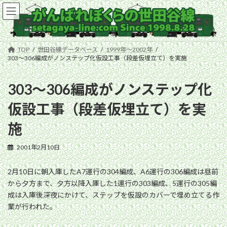
コ
ナ
ン
ビ
テ
ゲ
ン
ー
ツ
シ
TOP
世田谷線データベース
1999年〜2002年
へ
ョ
303〜306編成がノンステップ化仮設工事（段差仮埋立て）を実施
ス
ン
キ
に
303〜306編成がノンステップ化
ッ
移
プ
動
仮設工事（段差仮埋立て）を実
施
2001年2月10日
2月10日に朝入庫したA7運行の304編成、A6運行の306編成は昼前
から夕方まで、夕方以降入庫した1運行の303編成、5運行の305編
成は入庫後深夜にかけて、ステップを仮設のカバーで埋め立てる作
業が行われた。