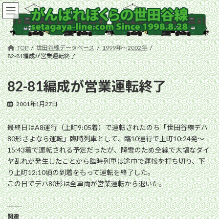
コ
ナ
ン
ビ
テ
ゲ
ン
ー
ツ
シ
TOP
世田谷線データベース
1999年〜2002年
へ
ョ
82-81編成が営業運転終了
ス
ン
キ
に
82-81編成が営業運転終了
ッ
移
プ
動
2001年1月27日
最終日はA8運行（上町9:05着）で運転されたのち「世田谷線デハ
80形さよなら運転」臨時列車として、臨10運行で上町10:24発〜
15:43着で運転される予定だったが、降雪のため全線で大幅なダイ
ヤ乱れが発生したことから臨時列車は途中で運転を打ち切り、下
り上町12:10頃の到着をもって運転を終了した。
この日でデハ80形は全車両が営業運転から退いた。
関連