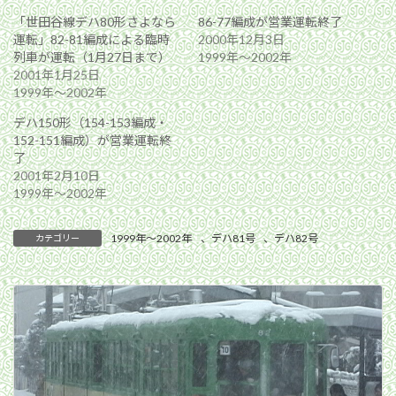
「世田谷線デハ80形さよなら
86-77編成が営業運転終了
運転」82-81編成による臨時
2000年12月3日
列車が運転（1月27日まで）
1999年〜2002年
2001年1月25日
1999年〜2002年
デハ150形（154-153編成・
152-151編成）が営業運転終
了
2001年2月10日
1999年〜2002年
1999年〜2002年
、
デハ81号
、
デハ82号
カテゴリー