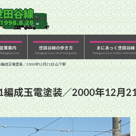
営業案内
世田谷線の歩き方
まにあっく世田谷線
 Setagaya-Line
Setagaya-Line short trip guide
Setagaya-Line railfan informati
1編成玉電塗装／2000年12月21日 山下駅
1編成玉電塗装／2000年12月2