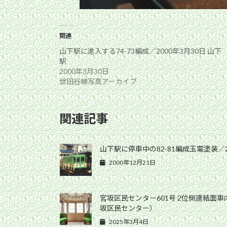
関連
山下駅に進入する74-73編成／2000年3月30日 山下
駅
2000年3月30日
世田谷線写真アーカイブ
関連記事
山下駅に停車中の82-81編成玉電塗装／20
2000年12月21日
宮坂区民センター601号 2位側連結面車内
坂区民センター）
2025年3月4日