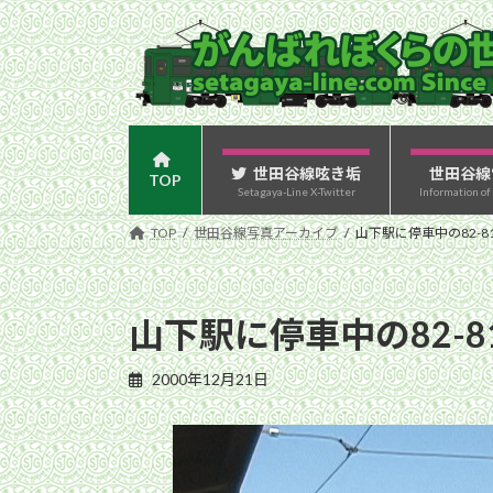
コ
ナ
ン
ビ
テ
ゲ
ン
ー
ツ
シ
へ
ョ
ス
ン
世田谷線呟き垢
世田谷線
TOP
Setagaya-Line X-Twitter
Information of
キ
に
ッ
移
TOP
世田谷線写真アーカイブ
山下駅に停車中の82-8
プ
動
山下駅に停車中の82-8
2000年12月21日