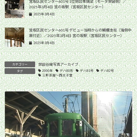
宮坂区民センター601号 1位側台車端梁（モータ架装側）／
2025年3月4日 宮の坂駅（宮坂区民センター）
2025年3月4日
宮坂区民センター601号 デビュー当時からの網棚支柱（海側中
扉付近）／2025年3月4日 宮の坂駅（宮坂区民センター）
2025年3月4日
世田谷線写真アーカイブ
カテゴリー
2000年
デハ80形
デハ81号
デハ82号
タグ
三軒茶屋〜西太子堂