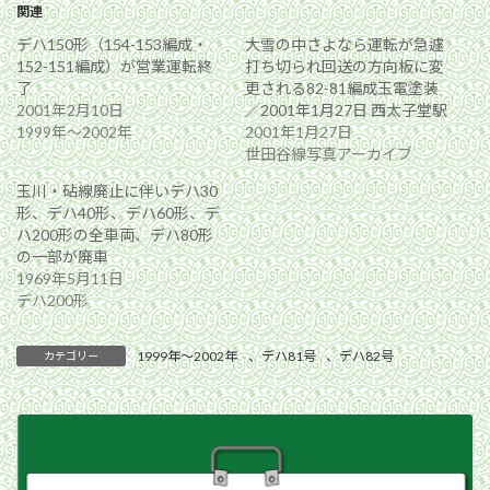
関連
デハ150形（154-153編成・
大雪の中さよなら運転が急遽
152-151編成）が営業運転終
打ち切られ回送の方向板に変
了
更される82-81編成玉電塗装
2001年2月10日
／2001年1月27日 西太子堂駅
1999年〜2002年
2001年1月27日
世田谷線写真アーカイブ
玉川・砧線廃止に伴いデハ30
形、デハ40形、デハ60形、デ
ハ200形の全車両、デハ80形
の一部が廃車
1969年5月11日
デハ200形
1999年〜2002年
、
デハ81号
、
デハ82号
カテゴリー