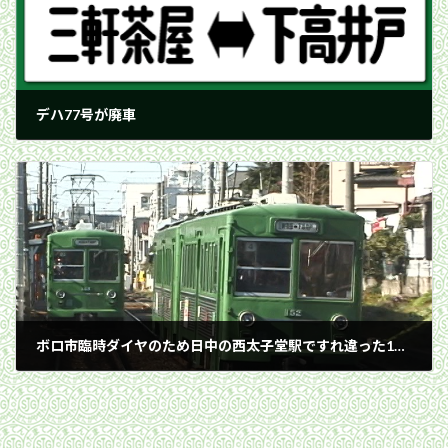
デハ77号が廃車
2000年12月10日
ボロ市臨時ダイヤのため日中の西太子堂駅ですれ違った154-153編成と152-151編成／2000年12月16日 西太子堂〜三軒茶屋間
2000年12月16日