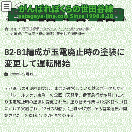
コ
ナ
ン
ビ
テ
ゲ
ン
ー
ツ
シ
TOP
世田谷線データベース
1999年〜2002年
へ
ョ
82-81編成が玉電廃止時の塗装に変更して運転開始
ス
ン
キ
に
82-81編成が玉電廃止時の塗装に
ッ
移
プ
動
変更して運転開始
2000年12月12日
デハ80形の引退を記念し、東急が運営していた鉄道ポータルサイ
ト「レールファン東急」の企画（天賞堂、伊豆急行が協賛）によ
り玉電廃止時の塗装に変更された。塗り替え作業は12月9日〜11日
にかけて実施され、12日の3運行（上町6:47発）から営業運転が開
始された。2001年1月27日までの予定。