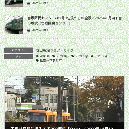
2025年3月4日
宮坂区民センター601号 1位側からの全景／2025年3月4日 宮
の坂駅（宮坂区民センター）
2025年3月4日
世田谷線写真アーカイブ
カテゴリー
2000年
デハ80形
デハ81号
デハ82号
タグ
松原〜下高井戸
下高井戸駅に進入する302編成「Qoo」／2000年11月19日 松原〜下高井戸間