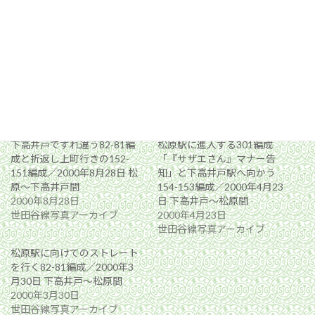
関連
下高井戸ですれ違う82-81編
松原駅に進入する301編成
成と折返し上町行きの152-
「『サザエさん』マナー告
151編成／2000年8月28日 松
知」と下高井戸駅へ向かう
原〜下高井戸間
154-153編成／2000年4月23
2000年8月28日
日 下高井戸〜松原間
世田谷線写真アーカイブ
2000年4月23日
世田谷線写真アーカイブ
松原駅に向けてのストレート
を行く82-81編成／2000年3
月30日 下高井戸〜松原間
2000年3月30日
世田谷線写真アーカイブ