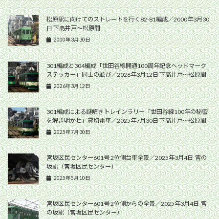
松原駅に向けてのストレートを行く82-81編成／2000年3月30
日 下高井戸〜松原間
2000年3月30日
301編成と304編成「世田谷線開通100周年記念ヘッドマーク
ステッカー」同士の並び／2026年3月12日 下高井戸〜松原間
2026年3月12日
301編成による謎解きトレインラリー「世田谷線100年の秘密
を解き明かせ」貸切電車／2025年7月30日 下高井戸〜松原間
2025年7月30日
宮坂区民センター601号 2位側台車全景／2025年3月4日 宮の
坂駅（宮坂区民センター）
2025年5月10日
宮坂区民センター601号 2位側からの全景／2025年3月4日 宮
の坂駅（宮坂区民センター）