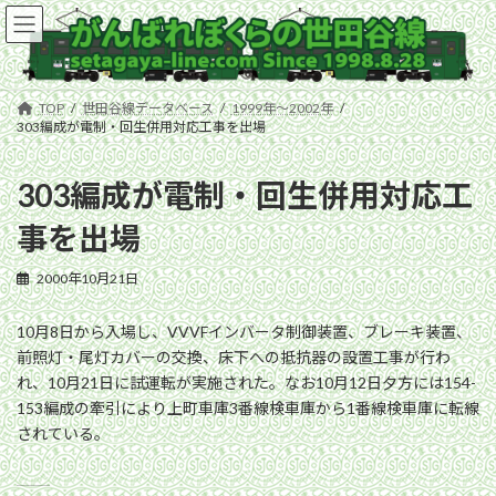
コ
ナ
ン
ビ
テ
ゲ
ン
ー
ツ
シ
TOP
世田谷線データベース
1999年〜2002年
へ
ョ
303編成が電制・回生併用対応工事を出場
ス
ン
キ
に
303編成が電制・回生併用対応工
ッ
移
プ
動
事を出場
2000年10月21日
10月8日から入場し、VVVFインバータ制御装置、ブレーキ装置、
前照灯・尾灯カバーの交換、床下への抵抗器の設置工事が行わ
れ、10月21日に試運転が実施された。なお10月12日夕方には154-
153編成の牽引により上町車庫3番線検車庫から1番線検車庫に転線
されている。