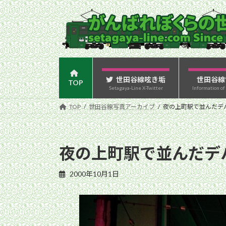
コ
ナ
ン
ビ
テ
ゲ
ン
ー
ツ
シ
へ
ョ
ス
ン
世田谷線呟き垢
世田谷線
TOP
Setagaya-Line X-Twitter
Information of
キ
に
ッ
移
TOP
世田谷線写真アーカイブ
夜の上町駅で並んだデハ8
プ
動
夜の上町駅で並んだデハ8
2000年10月1日