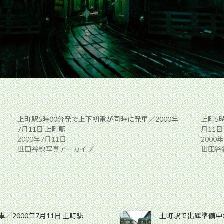
上町駅5時00分発で上下初電が同時に発車／2000年
上町5
7月11日 上町駅
月11日
2000年7月11日
2000
世田谷線写真アーカイブ
世田谷
／2000年7月11日 上町駅
上町駅で出庫準備中の8