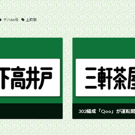
デハ86号
上町駅
302編成「Qoo」が運転
2000年10月2日