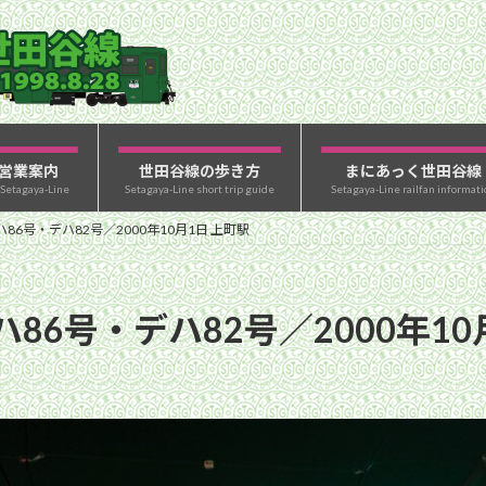
営業案内
世田谷線の歩き方
まにあっく世田谷線
 Setagaya-Line
Setagaya-Line short trip guide
Setagaya-Line railfan informati
6号・デハ82号／2000年10月1日 上町駅
6号・デハ82号／2000年10