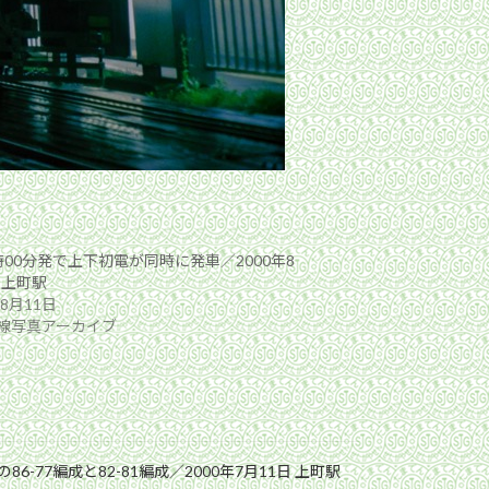
時00分発で上下初電が同時に発車／2000年8
 上町駅
年8月11日
線写真アーカイブ
6-77編成と82-81編成／2000年7月11日 上町駅