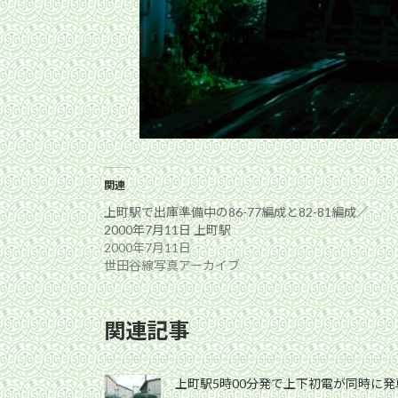
関連
上町駅で出庫準備中の86-77編成と82-81編成／
2000年7月11日 上町駅
2000年7月11日
世田谷線写真アーカイブ
関連記事
上町駅5時00分発で上下初電が同時に発車