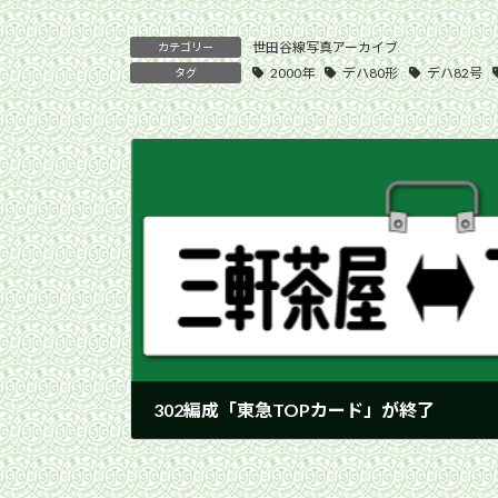
世田谷線写真アーカイブ
カテゴリー
2000年
デハ80形
デハ82号
タグ
302編成「東急TOPカード」が終了
2000年10月1日