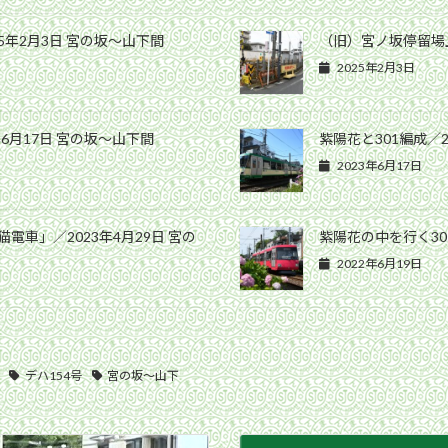
5年2月3日 宮の坂〜山下間
（旧）宮ノ坂停留場上
2025年2月3日
6月17日 宮の坂〜山下間
紫陽花と301編成／2
2023年6月17日
電車」／2023年4月29日 宮の
紫陽花の中を行く30
2022年6月19日
デハ154号
宮の坂〜山下