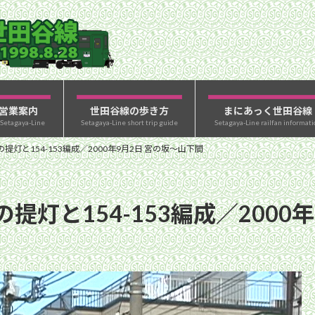
営業案内
世田谷線の歩き方
まにあっく世田谷線
 Setagaya-Line
Setagaya-Line short trip guide
Setagaya-Line railfan informati
灯と154-153編成／2000年9月2日 宮の坂〜山下間
灯と154-153編成／2000