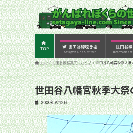
コ
ナ
ン
ビ
テ
ゲ
ン
ー
ツ
シ
へ
ョ
ス
ン
世田谷線呟き垢
世田谷線
TOP
Setagaya-Line X-Twitter
Information of
キ
に
ッ
移
TOP
世田谷線写真アーカイブ
世田谷八幡宮秋季大祭の提
プ
動
世田谷八幡宮秋季大祭の提
2000年9月2日