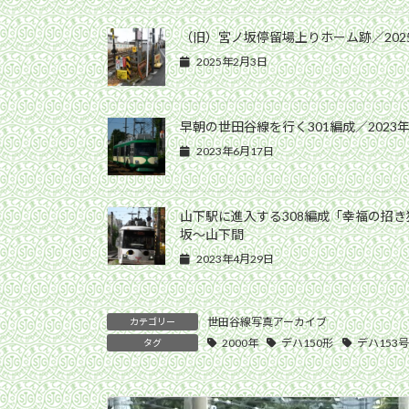
（旧）宮ノ坂停留場上りホーム跡／202
2025年2月3日
早朝の世田谷線を行く301編成／2023年
2023年6月17日
山下駅に進入する308編成「幸福の招き猫
坂〜山下間
2023年4月29日
世田谷線写真アーカイブ
カテゴリー
2000年
デハ150形
デハ153号
タグ