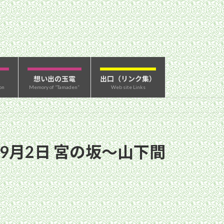
想い出の玉電
出口（リンク集）
on
Memory of “Tamaden”
Web site Links
年9月2日 宮の坂〜山下間