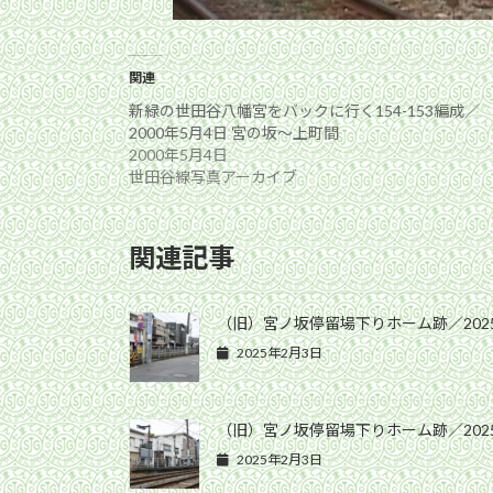
関連
新緑の世田谷八幡宮をバックに行く154-153編成／
2000年5月4日 宮の坂〜上町間
2000年5月4日
世田谷線写真アーカイブ
関連記事
（旧）宮ノ坂停留場下りホーム跡／202
2025年2月3日
（旧）宮ノ坂停留場下りホーム跡／202
2025年2月3日