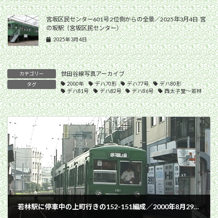
宮坂区民センター601号 2位側からの全景／2025年3月4日 宮
の坂駅（宮坂区民センター）
2025年3月4日
世田谷線写真アーカイブ
カテゴリー
2000年
デハ70形
デハ77号
デハ80形
タグ
デハ81号
デハ82号
デハ86号
西太子堂〜若林
若林駅に停車中の上町行きの152-151編成／2000年8月29日 若林駅